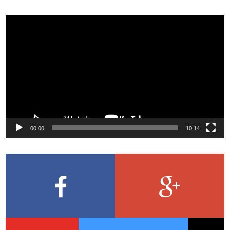
Video
Player
00:00
10:14